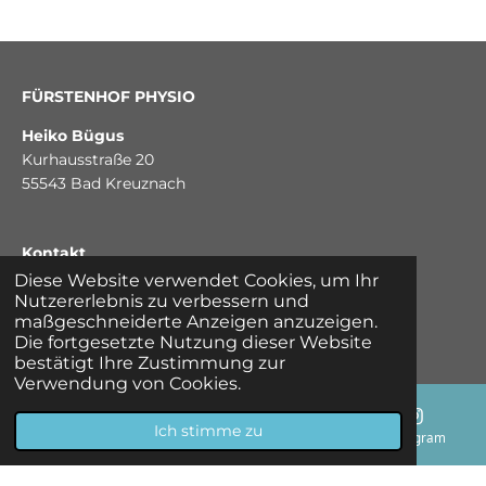
FÜRSTENHOF PHYSIO
Heiko Bügus
Kurhausstraße 20
55543 Bad Kreuznach
Kontakt
Diese Website verwendet Cookies, um Ihr
Telefon:
0171 - 6259542
Nutzererlebnis zu verbessern und
info@heikobuegus.de
maßgeschneiderte Anzeigen anzuzeigen.
Die fortgesetzte Nutzung dieser Website
bestätigt Ihre Zustimmung zur
Verwendung von Cookies.
Ich stimme zu
E-Mail
Telefon
Karte
Instagram
I
W