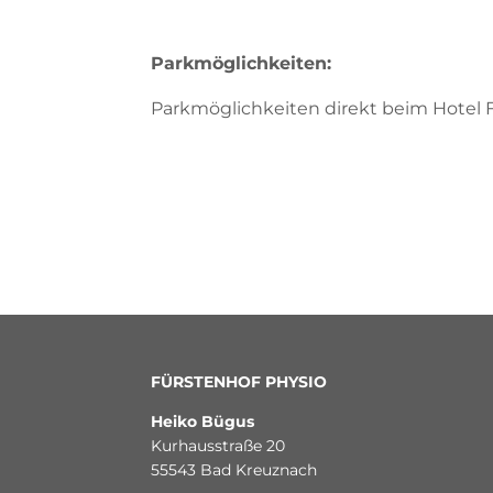
s
t
a
Parkmöglichkeiten:
g
r
Parkmöglichkeiten direkt beim Hotel F
a
m
FÜRSTENHOF PHYSIO
Heiko Bügus
Kurhausstraße 20
55543 Bad Kreuznach