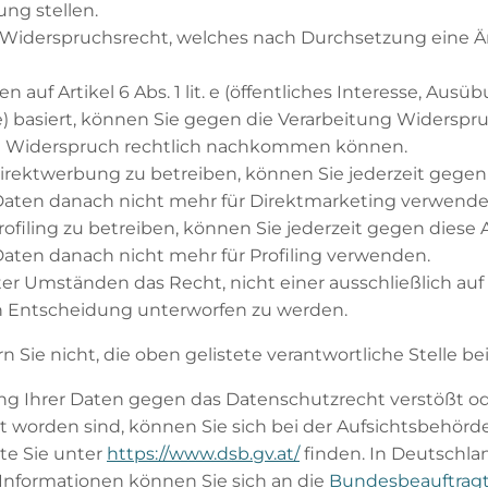
ng stellen.
n Widerspruchsrecht, welches nach Durchsetzung eine Ä
auf Artikel 6 Abs. 1 lit. e (öffentliches Interesse, Ausüb
esse) basiert, können Sie gegen die Verarbeitung Widersp
em Widerspruch rechtlich nachkommen können.
ektwerbung zu betreiben, können Sie jederzeit gegen 
 Daten danach nicht mehr für Direktmarketing verwende
iling zu betreiben, können Sie jederzeit gegen diese 
Daten danach nicht mehr für Profiling verwenden.
ter Umständen das Recht, nicht einer ausschließlich auf
en Entscheidung unterworfen zu werden.
 Sie nicht, die oben gelistete verantwortliche Stelle be
ung Ihrer Daten gegen das Datenschutzrecht verstößt od
t worden sind, können Sie sich bei der Aufsichtsbehörde
te Sie unter
https://www.dsb.gv.at/
finden. In Deutschla
Informationen können Sie sich an die
Bundesbeauftragt