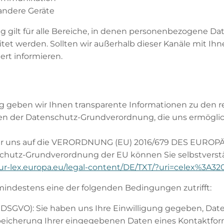
andere Geräte
g gilt für alle Bereiche, in denen personenbezogene D
itet werden. Sollten wir außerhalb dieser Kanäle mit Ih
rt informieren.
g geben wir Ihnen transparente Informationen zu den 
agen der Datenschutz-Grundverordnung, die uns ermögl
n wir uns auf die VERORDNUNG (EU) 2016/679 DES EU
nschutz-Grundverordnung der EU können Sie selbstverst
eur-lex.europa.eu/legal-content/DE/TXT/?uri=celex%3A3
mindestens eine der folgenden Bedingungen zutrifft:
it. a DSGVO): Sie haben uns Ihre Einwilligung gegeben, 
 Speicherung Ihrer eingegebenen Daten eines Kontaktfor